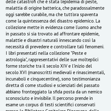
delle catastrofi che è stata l’epidemia di peste,
malattia di origine batterica, che paradossalmente
oggi sarebbe curabile, ma che tutt’ora spaventa
come la quintessenza del disastro epidemico. La
collezione mette in evidenza come l’uomo anche
in passato si sia trovato ad affrontare epidemie,
malattie e disastri naturali innescando così la
necessità di prevedere e controllare tali fenomeni.
I libri presentati nella collezione "Peste e
astrologia", rappresentativi delle sue molteplici
forme storiche tra il secolo XIV e l'inizio del
secolo XVI (manoscritti medievali e rinascimentali,
incunaboli e cinquecentine), sono testimonianza
diretta di come studiosi e scienziati del passato
abbiano fronteggiato la sfida posta da un nemico
sconosciuto e invisibile. Il percorso prende in
esame un corpus di testi scientifici conservati
presso la Biblioteca Capitolare Diocesana, dalla