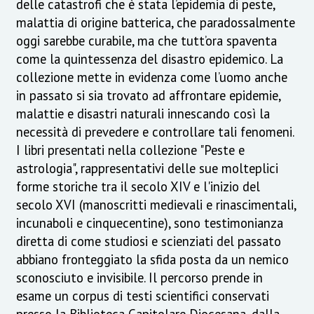
delle catastrofi che è stata l’epidemia di peste,
malattia di origine batterica, che paradossalmente
oggi sarebbe curabile, ma che tutt’ora spaventa
come la quintessenza del disastro epidemico. La
collezione mette in evidenza come l’uomo anche
in passato si sia trovato ad affrontare epidemie,
malattie e disastri naturali innescando così la
necessità di prevedere e controllare tali fenomeni.
I libri presentati nella collezione "Peste e
astrologia", rappresentativi delle sue molteplici
forme storiche tra il secolo XIV e l'inizio del
secolo XVI (manoscritti medievali e rinascimentali,
incunaboli e cinquecentine), sono testimonianza
diretta di come studiosi e scienziati del passato
abbiano fronteggiato la sfida posta da un nemico
sconosciuto e invisibile. Il percorso prende in
esame un corpus di testi scientifici conservati
presso la Biblioteca Capitolare Diocesana, dalla