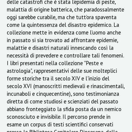
delle catastrofi che è stata l’epidemia di peste,
malattia di origine batterica, che paradossalmente
oggi sarebbe curabile, ma che tutt’ora spaventa
come la quintessenza del disastro epidemico. La
collezione mette in evidenza come l’uomo anche
in passato si sia trovato ad affrontare epidemie,
malattie e disastri naturali innescando così la
necessità di prevedere e controllare tali fenomeni.
I libri presentati nella collezione "Peste e
astrologia", rappresentativi delle sue molteplici
forme storiche tra il secolo XIV e l'inizio del
secolo XVI (manoscritti medievali e rinascimentali,
incunaboli e cinquecentine), sono testimonianza
diretta di come studiosi e scienziati del passato
abbiano fronteggiato la sfida posta da un nemico
sconosciuto e invisibile. Il percorso prende in
esame un corpus di testi scientifici conservati
presso la Biblioteca Capitolare Diocesana, dalla