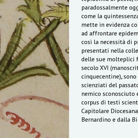
paradossalmente oggi
come la quintessenza
mette in evidenza co
ad affrontare epidemi
così la necessità di p
presentati nella coll
delle sue molteplici f
secolo XVI (manoscrit
cinquecentine), sono
scienziati del passat
nemico sconosciuto e 
corpus di testi scient
Capitolare Diocesana
Bernardino e dalla B