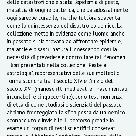
delle catastrofi che è stata l’epidemia di peste,
malattia di origine batterica, che paradossalmente
oggi sarebbe curabile, ma che tutt’ora spaventa
come la quintessenza del disastro epidemico. La
collezione mette in evidenza come l’uomo anche
in passato si sia trovato ad affrontare epidemie,
malattie e disastri naturali innescando così la
necessità di prevedere e controllare tali fenomeni.
I libri presentati nella collezione "Peste e
astrologia", rappresentativi delle sue molteplici
forme storiche tra il secolo XIV e l'inizio del
secolo XVI (manoscritti medievali e rinascimentali,
incunaboli e cinquecentine), sono testimonianza
diretta di come studiosi e scienziati del passato
abbiano fronteggiato la sfida posta da un nemico
sconosciuto e invisibile. Il percorso prende in
esame un corpus di testi scientifici conservati
presso la Biblioteca Capitolare Diocesana, dalla