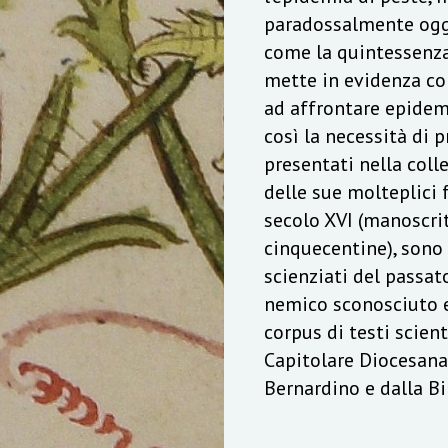
paradossalmente oggi
come la quintessenza
mette in evidenza co
ad affrontare epidemi
così la necessità di p
presentati nella coll
delle sue molteplici f
secolo XVI (manoscrit
cinquecentine), sono
scienziati del passat
nemico sconosciuto e 
corpus di testi scient
Capitolare Diocesana
Bernardino e dalla B