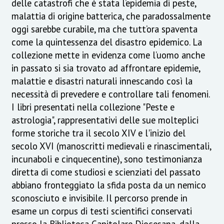
delle catastrofi che è stata l’epidemia di peste,
malattia di origine batterica, che paradossalmente
oggi sarebbe curabile, ma che tutt’ora spaventa
come la quintessenza del disastro epidemico. La
collezione mette in evidenza come l’uomo anche
in passato si sia trovato ad affrontare epidemie,
malattie e disastri naturali innescando così la
necessità di prevedere e controllare tali fenomeni.
I libri presentati nella collezione "Peste e
astrologia", rappresentativi delle sue molteplici
forme storiche tra il secolo XIV e l'inizio del
secolo XVI (manoscritti medievali e rinascimentali,
incunaboli e cinquecentine), sono testimonianza
diretta di come studiosi e scienziati del passato
abbiano fronteggiato la sfida posta da un nemico
sconosciuto e invisibile. Il percorso prende in
esame un corpus di testi scientifici conservati
presso la Biblioteca Capitolare Diocesana, dalla