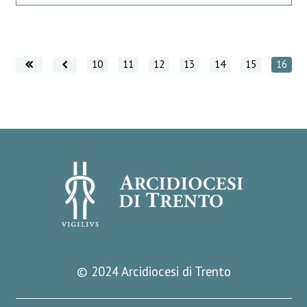
Vai indietro
Vai indietro
10
11
12
13
14
15
16
© 2024 Arcidiocesi di Trento