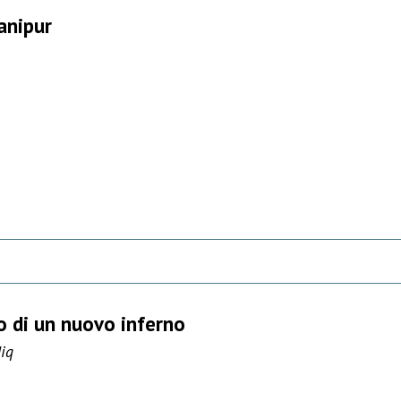
Manipur
o di un nuovo inferno
iq