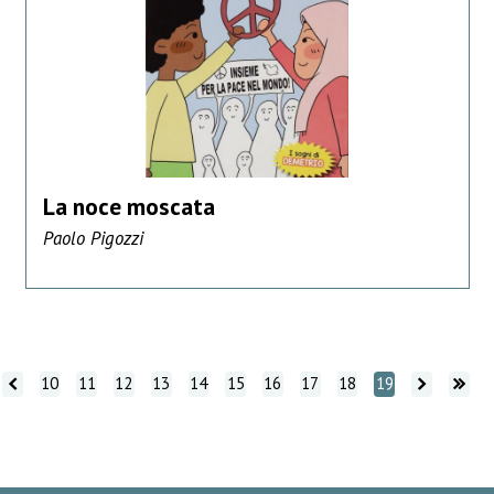
La noce moscata
Paolo Pigozzi
tro
indietro
Vai avanti
Vai avanti
10
11
12
13
14
15
16
17
18
19